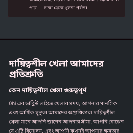
পায় — ঢাকা থেকে খুলনা পর্যন্ত।
দায়িত্বশীল খেলা আমাদের
প্রতিশ্রুতি
কেন দায়িত্বশীল খেলা গুরুত্বপূর্ণ
0hi এর ডাব্লিউ লাইভে খেলার সময়, আপনার মানসিক
এবং আর্থিক সুস্থতা আমাদের অগ্রাধিকার। দায়িত্বশীল
খেলা মানে আপনি জানেন আপনার সীমা, আপনি বোঝেন
যে এটি বিনোদন, এবং আপনি কখনই আপনার ক্ষমতার