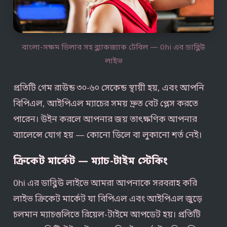
বাংলা-সক্ষম ডিলার সহ ব্ল্যাকজ্যাক টেবিল — 0hi এর ডাব্লিউ
লাইভ
প্রতিটি গেম রাউন্ড ৩০-৬০ সেকেন্ড স্থায়ী হয়, এবং আপনি
বিপিএল, আইপিএল ম্যাচের সময় দ্রুত বেট প্লেস করতে
পারেন। উইন করলে আপনার জয় তাৎক্ষণিক আপনার
ব্যালেন্সে যোগ হয় — কোনো ডিলে বা লুকানো শর্ত নেই।
ক্রিকেট মার্কেট — ম্যাচ-টাইম স্টেকিং
0hi এর ডাব্লিউ লাইভে আমরা আপনাকে সরবরাহ করি
লাইভ ক্রিকেট মার্কেট যা বিপিএল এবং আইপিএল জুড়ে
চলমান ম্যাচগুলিতে রিয়েল-টাইমে আপডেট হয়। প্রতিটি