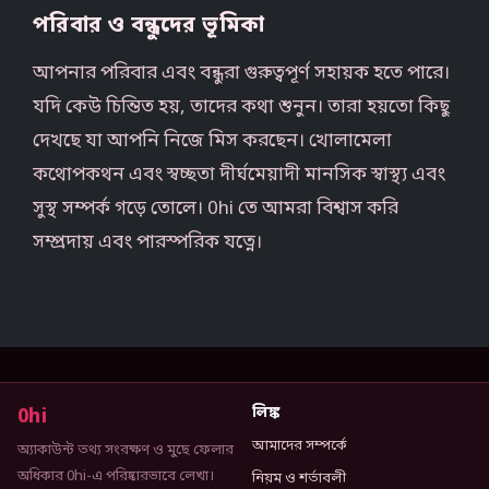
পরিবার ও বন্ধুদের ভূমিকা
আপনার পরিবার এবং বন্ধুরা গুরুত্বপূর্ণ সহায়ক হতে পারে।
যদি কেউ চিন্তিত হয়, তাদের কথা শুনুন। তারা হয়তো কিছু
দেখছে যা আপনি নিজে মিস করছেন। খোলামেলা
কথোপকথন এবং স্বচ্ছতা দীর্ঘমেয়াদী মানসিক স্বাস্থ্য এবং
সুস্থ সম্পর্ক গড়ে তোলে। 0hi তে আমরা বিশ্বাস করি
সম্প্রদায় এবং পারস্পরিক যত্নে।
0hi
লিঙ্ক
আমাদের সম্পর্কে
অ্যাকাউন্ট তথ্য সংরক্ষণ ও মুছে ফেলার
অধিকার 0hi-এ পরিষ্কারভাবে লেখা।
নিয়ম ও শর্তাবলী