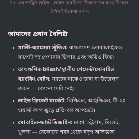
0hi এর ডাব্লিউ লাইভ - লাইভ ক্যাসিনো ডিলারদের সাথে রিয়েল-
টাইম ইন্টারঅ্যাকশন
আমাদের প্রধান বৈশিষ্ট্য
মাল্টি-ক্যামেরা স্টুডিও:
বাংলাদেশ-লোকালাইজড
সাপোর্ট সহ পেশাদার ডিলার এবং অডিও ফিড।
তাৎক্ষণিক bKash/স্থানীয় পেমেন্ট/মোবাইল
ব্যাংকিং বেটস:
ম্যাচের মাঝেও জমা বা উত্তোলন
করুন — কোনো দেরি নেই।
লাইভ ক্রিকেট মার্কেট:
বিপিএল, আইপিএল, টি-২০
ওয়ার্ল্ড কাপ জুড়ে প্রতি-বল আপডেট।
মোবাইল-ফার্স্ট ডিজাইন:
ঢাকা, চট্টগ্রাম, সিলেট,
খুলনা — যেকোনো শহর থেকে মসৃণ অভিজ্ঞতা।