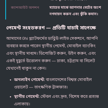
ক্যাশআউট অপশন
ম্যাচের মাঝে আপনার বেটের অংশ
নগদায়ন করুন এবং ঝুঁকি কমান।
পেমেন্ট সংহতকরণ — প্রতিটি যাচাই সাপেক্ষে
আমাদের 0hi প্ল্যাটফর্মের ডাব্লিউ লাইভ সেকশনে, আপনি
ব্যবহার করতে পারেন স্থানীয় পেমেন্ট, মোবাইল ব্যাংকিং
এবং স্থানীয় মাধ্যম। ডিপোজিট করুন, উইন করুন, এবং
একই মুহূর্তে উত্তোলন করুন — ঢাকা, চট্টগ্রাম বা সিলেট
যেখানেই থাকুন না কেন।
অনলাইন পেমেন্ট:
বাংলাদেশের বিশ্বস্ত মোবাইল
ওয়ালেট — তাৎক্ষণিক ট্রান্সফার।
স্থানীয় পেমেন্ট:
স্টেবল এবং দ্রুত, বিশেষ করে প্রত্যন্ত
এলাকায়।