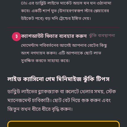
0hi এর ডাব্লিউ লাইভে মার্কেট অডস ঘন ঘন ওঠানামা
করে। একটি শার্প মুভ (উদাহরণস্বরূপ স্টার প্লেয়ারের
উইকেট পরে) বড় মনি ট্রেন্ডের ইঙ্গিত দেয়।
ঝুঁকি ব্যবস্থাপনা
ক্যাশআউট ফিচার ব্যবহার করুন
३
মোমেন্টাম পরিবর্তনের আগেই আপনার বেটের কিছু
অংশ নগদায়ন করুন। এটি আপনাকে ছোট লাভ
সুরক্ষিত করতে সাহায্য করে।
লাইভ ক্যাসিনো গেম মিনিমাইজ ঝুঁকি টিপস
ডাব্লিউ লাইভের ব্ল্যাকজ্যাক বা রুলেটে খেলার সময়, স্টেক
ম্যানেজমেন্ট চাবিকাঠি। ছোট বেট দিয়ে শুরু করুন এবং
জিতুন তখন ধীরে ধীরে বৃদ্ধি করুন।