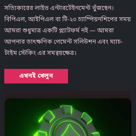
সত্যিকারের লাইভ এন্টারটেইনমেন্ট খুঁজছেন।
বিপিএল, আইপিএল বা টি-২০ চ্যাম্পিয়নশিপের সময়
আমরা শুধুমাত্র একটি প্ল্যাটফর্ম নই — আমরা
আপনার তাৎক্ষণিক পেমেন্ট সলিউশন এবং ম্যাচ-
টাইম স্টেকিং এর সমন্বয়ক্ষেত্র।
এখনই খেলুন