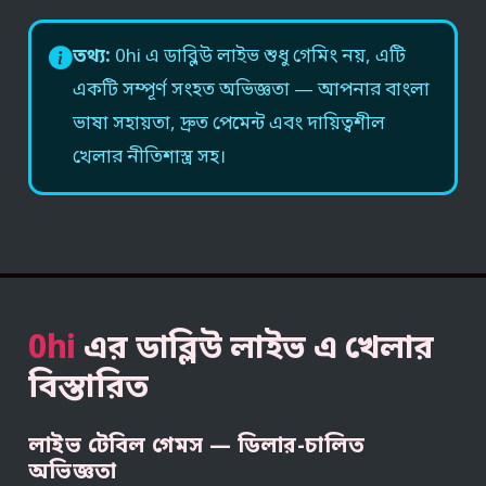
তথ্য:
0hi এ ডাব্লিউ লাইভ শুধু গেমিং নয়, এটি
একটি সম্পূর্ণ সংহত অভিজ্ঞতা — আপনার বাংলা
ভাষা সহায়তা, দ্রুত পেমেন্ট এবং দায়িত্বশীল
খেলার নীতিশাস্ত্র সহ।
0hi
এর ডাব্লিউ লাইভ এ খেলার
বিস্তারিত
লাইভ টেবিল গেমস — ডিলার-চালিত
অভিজ্ঞতা