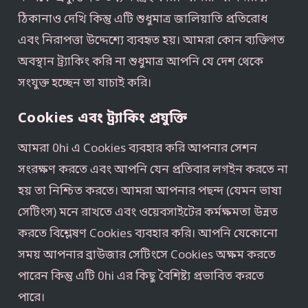
ঠিকানাও দেখি কিন্তু এটি শুধুমাত্র জালিয়াতি প্রতিরোধ
এবং নিরাপত্তা উদ্দেশ্যে ব্যবহৃত হয়। আমরা কোন ব্যক্তিগত
অবস্থান ট্র্যাকিং করি না শুধুমাত্র আপনি যে দেশ থেকে
সংযুক্ত হচ্ছেন তা যাচাই করি।
Cookies এবং ট্র্যাকিং প্রযুক্তি
আমরা 0hi এ Cookies ব্যবহার করি আপনার সেশন
সংরক্ষণ করতে এবং আপনি যেন প্রতিবার লগইন করতে না
হয় তা নিশ্চিত করতে। আমরা আপনার পছন্দ (যেমন ভাষা
সেটিংস) মনে রাখতে এবং ওয়েবসাইটের কর্মক্ষমতা উন্নত
করতে বিশ্লেষণ Cookies ব্যবহার করি। আপনি যেকোনো
সময় আপনার ব্রাউজার সেটিংসে Cookies অক্ষম করতে
পারেন কিন্তু এটি 0hi এর কিছু বৈশিষ্ট্য প্রভাবিত করতে
পারে।