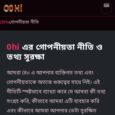
0hi
হোম
›
গোপনীয়তা নীতি
0hi
এর গোপনীয়তা নীতি ও
তথ্য সুরক্ষা
আমরা 0hi এ আপনার ব্যক্তিগত তথ্য এবং
গোপনীয়তাকে অত্যন্ত গুরুত্বের সাথে নিই। এই
নীতিটি স্পষ্টভাবে ব্যাখ্যা করে যে আমরা কী তথ্য
সংগ্রহ করি, কীভাবে আমরা এটি ব্যবহার করি
এবং কীভাবে আমরা আপনার ডেটা সুরক্ষিত