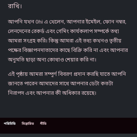
রাখি।
আপনি যখন 0hi এ খেলেন, আপনার ইমেইল, ফোন নম্বর,
লেনদেনের রেকর্ড এবং গেমিং কার্যকলাপ সম্পর্কে তথ্য
আমরা সংগ্রহ করি। কিন্তু আমরা এই তথ্য কখনও তৃতীয়
পক্ষের বিজ্ঞাপনদাতাদের কাছে বিক্রি করি না এবং আপনার
অনুমতি ছাড়া অন্য কোথাও শেয়ার করি না।
এই পৃষ্ঠায় আমরা সম্পূর্ণ বিবরণ প্রদান করছি যাতে আপনি
জানতে পারেন আমাদের সাথে আপনার ডেটা কতটা
নিরাপদ এবং আপনার কী অধিকার রয়েছে।
পরিচিতি
বিস্তারিত
নীতি