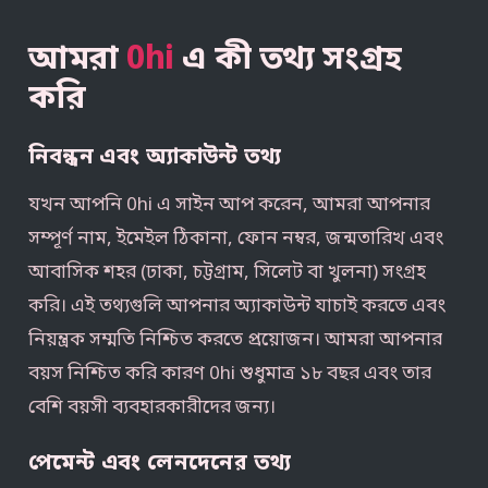
আমরা
0hi
এ কী তথ্য সংগ্রহ
করি
নিবন্ধন এবং অ্যাকাউন্ট তথ্য
যখন আপনি 0hi এ সাইন আপ করেন, আমরা আপনার
সম্পূর্ণ নাম, ইমেইল ঠিকানা, ফোন নম্বর, জন্মতারিখ এবং
আবাসিক শহর (ঢাকা, চট্টগ্রাম, সিলেট বা খুলনা) সংগ্রহ
করি। এই তথ্যগুলি আপনার অ্যাকাউন্ট যাচাই করতে এবং
নিয়ন্ত্রক সম্মতি নিশ্চিত করতে প্রয়োজন। আমরা আপনার
বয়স নিশ্চিত করি কারণ 0hi শুধুমাত্র ১৮ বছর এবং তার
বেশি বয়সী ব্যবহারকারীদের জন্য।
পেমেন্ট এবং লেনদেনের তথ্য